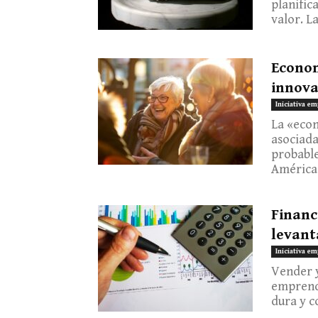
planific
valor. L
Econom
innova
Iniciativa em
La «eco
asociada
probabl
América 
Financi
levant
Iniciativa em
Vender y
emprende
dura y c