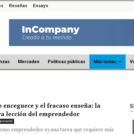
es
Reseñas
Ensayo
nzas
Mercadeo
Políticas públicas
Más temas
V
to enceguece y el fracaso enseña: la
S
a lección del emprendedor
presarial
como emprendedor es una tarea que requiere más