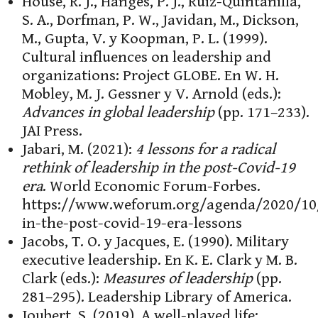
House, R. J., Hanges, P. J., Ruiz-Quintanilla,
S. A., Dorfman, P. W., Javidan, M., Dickson,
M., Gupta, V. y Koopman, P. L. (1999).
Cultural influences on leadership and
organizations: Project GLOBE. En W. H.
Mobley, M. J. Gessner y V. Arnold (eds.):
Advances in global leadership
(pp. 171–233).
JAI Press.
Jabari, M. (2021):
4 lessons for a radical
rethink of leadership in the post-Covid-19
era
. World Economic Forum-Forbes.
https://www.weforum.org/agenda/2020/10/
in-the-post-covid-19-era-lessons
Jacobs, T. O. y Jacques, E. (1990). Military
executive leadership. En K. E. Clark y M. B.
Clark (eds.):
Measures of leadership
(pp.
281–295). Leadership Library of America.
Joubert, S. (2019). A well-played life: