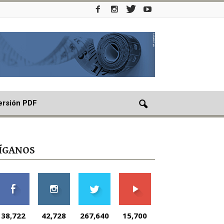
ersión PDF
ÍGANOS
38,722
42,728
267,640
15,700