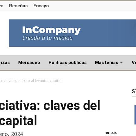
es
Reseñas
Ensayo
nzas
Mercadeo
Políticas públicas
Más temas
V
a: claves del éxito al levantar capital
S
ciativa: claves del
 capital
ero, 2024
2029