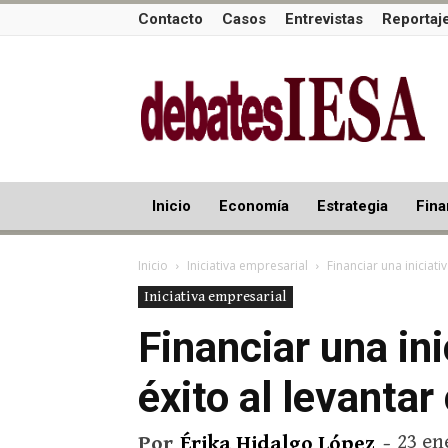
Contacto
Casos
Entrevistas
Reportaj
Inicio
Economía
Estrategia
Fina
Inicio
Iniciativa empresarial
Financiar una iniciativ
Iniciativa empresarial
Financiar una ini
éxito al levantar
23 en
Por
Érika Hidalgo López
-