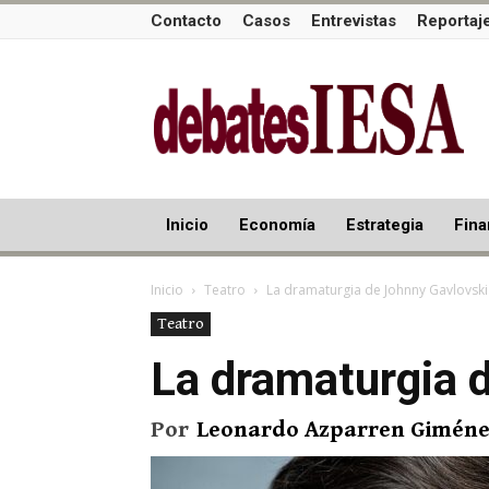
Contacto
Casos
Entrevistas
Reportaj
Inicio
Economía
Estrategia
Fina
Inicio
Teatro
La dramaturgia de Johnny Gavlovski
Teatro
La dramaturgia 
Por
Leonardo Azparren Giméne