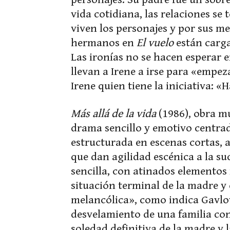
vida cotidiana, las relaciones se
viven los personajes y por sus me
hermanos en
El vuelo
están carga
Las ironías no se hacen esperar e
llevan a Irene a irse para «empez
Irene quien tiene la iniciativa: 
Más allá de la vida
(1986), obra mu
drama sencillo y emotivo centrad
estructurada en escenas cortas, 
que dan agilidad escénica a la su
sencilla, con atinados elementos
situación terminal de la madre y
melancólica», como indica Gavlovs
desvelamiento de una familia con
soledad definitiva de la madre y 