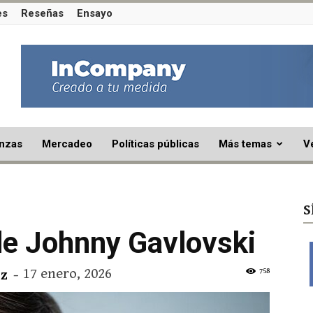
es
Reseñas
Ensayo
nzas
Mercadeo
Políticas públicas
Más temas
V
S
de Johnny Gavlovski
17 enero, 2026
758
z
-