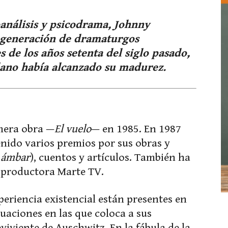
oanálisis y psicodrama, Johnny
a generación de dramaturgos
s de los años setenta del siglo pasado,
lano había alcanzado su madurez.
mera obra —
El vuelo
— en 1985. En 1987
enido varios premios por sus obras y
 ámbar
), cuentos y artículos. También ha
a productora Marte TV.
periencia existencial están presentes en
tuaciones en las que coloca a sus
viviente de Auschwitz. En la fábula de la