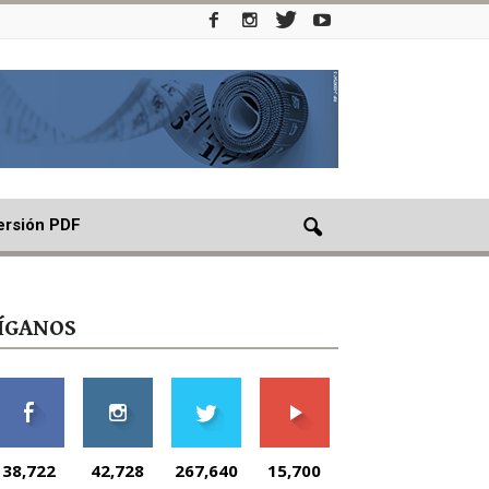
ersión PDF
ÍGANOS
38,722
42,728
267,640
15,700