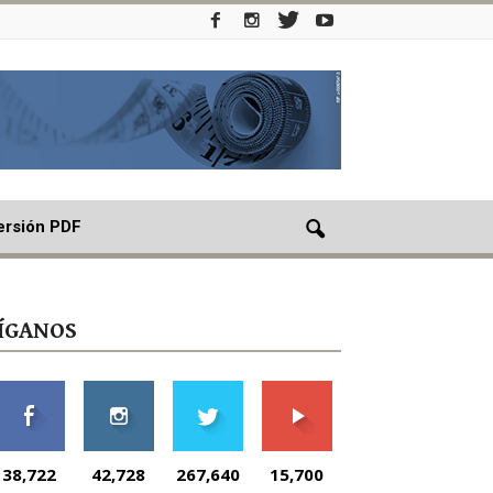
ersión PDF
ÍGANOS
38,722
42,728
267,640
15,700