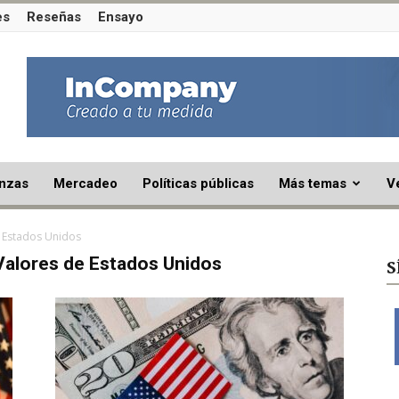
es
Reseñas
Ensayo
nzas
Mercadeo
Políticas públicas
Más temas
V
 Estados Unidos
Valores de Estados Unidos
S