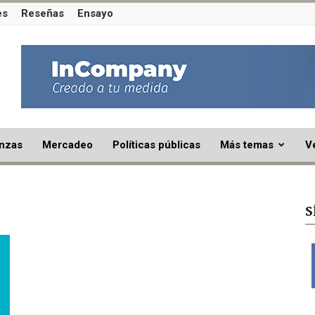
es
Reseñas
Ensayo
nzas
Mercadeo
Políticas públicas
Más temas
V
S