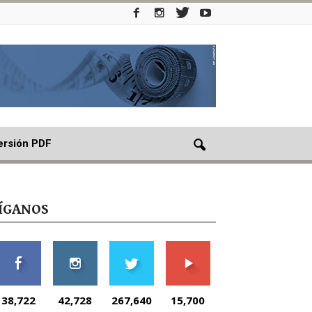
ersión PDF
ÍGANOS
38,722
42,728
267,640
15,700