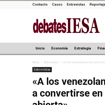
Contacto
Casos
Entrevistas
Reportaj
Inicio
Economía
Estrategia
Fina
Inicio
Entrevistas
«A los venezolanos los une el m
Entrevistas
«A los venezolan
a convertirse en
abierta»