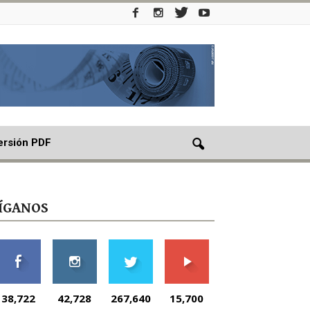
ersión PDF
ÍGANOS
38,722
42,728
267,640
15,700