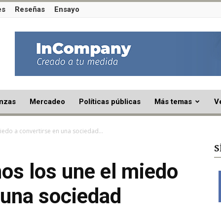
es
Reseñas
Ensayo
nzas
Mercadeo
Políticas públicas
Más temas
V
iedo a convertirse en una sociedad...
S
os los une el miedo
 una sociedad