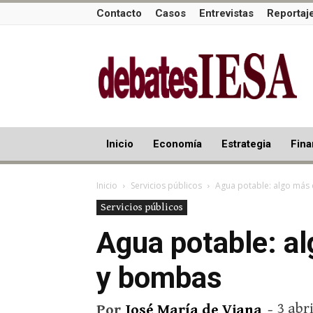
Contacto
Casos
Entrevistas
Reportaj
Inicio
Economía
Estrategia
Fina
Inicio
Servicios públicos
Agua potable: algo más
Servicios públicos
Agua potable: a
y bombas
3 abri
Por
José María de Viana
-