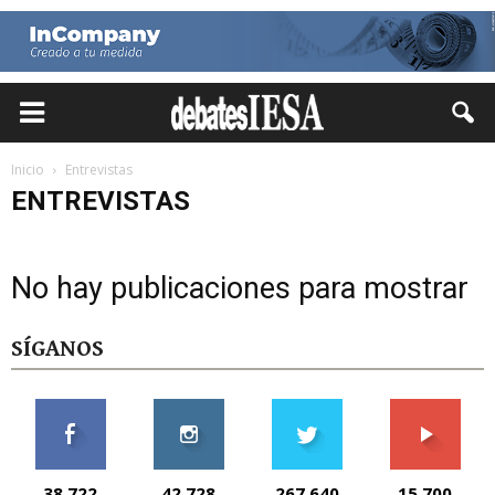
Inicio
Entrevistas
ENTREVISTAS
No hay publicaciones para mostrar
SÍGANOS
38,722
42,728
267,640
15,700