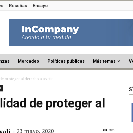
es
Reseñas
Ensayo
nzas
Mercadeo
Políticas públicas
Más temas
V
de proteger al derecho a asistir
s
S
lidad de proteger al
23 mayo, 2020
3034
vali
-