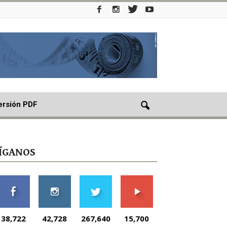
ersión PDF
ÍGANOS
38,722
42,728
267,640
15,700