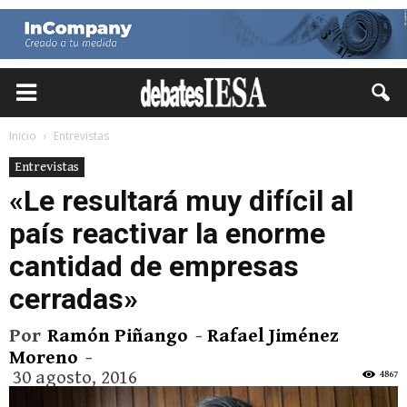
Inicio
Entrevistas
Entrevistas
«Le resultará muy difícil al
país reactivar la enorme
cantidad de empresas
cerradas»
Por
Ramón Piñango
-
Rafael Jiménez
Moreno
-
30 agosto, 2016
4867