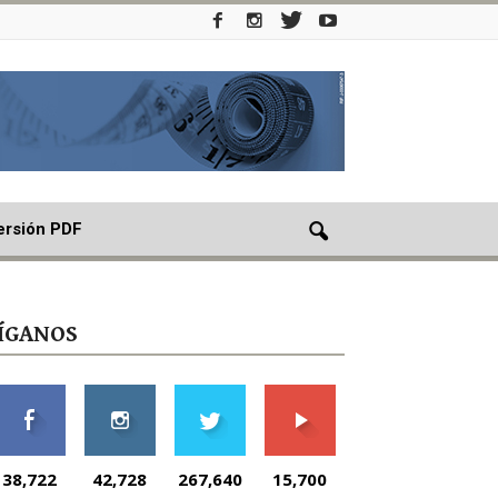
ersión PDF
ÍGANOS
38,722
42,728
267,640
15,700