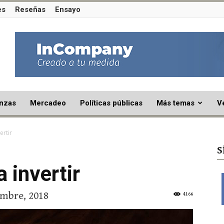
es
Reseñas
Ensayo
nzas
Mercadeo
Políticas públicas
Más temas
V
ertir
S
 invertir
embre, 2018
4166