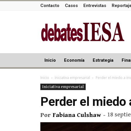
Contacto
Casos
Entrevistas
Reportaj
Inicio
Economía
Estrategia
Fina
Inicio
Iniciativa empresarial
Perder el miedo a inv
Iniciativa empresarial
Perder el miedo a
18 septi
Por
Fabiana Culshaw
-