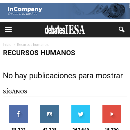
Inicio
Recursos humanos
RECURSOS HUMANOS
No hay publicaciones para mostrar
SÍGANOS
38,722
42,728
267,640
15,700