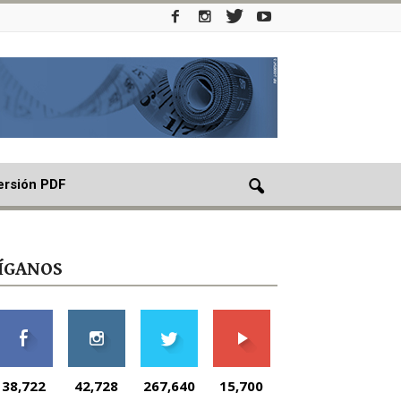
ersión PDF
ÍGANOS
38,722
42,728
267,640
15,700