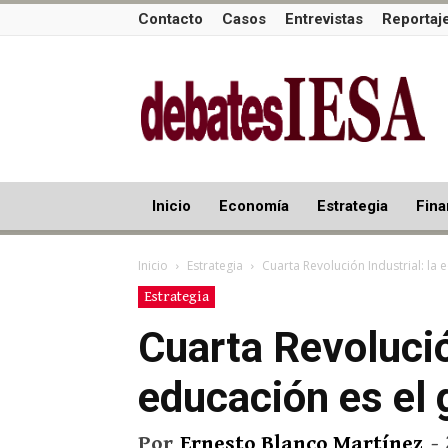
Contacto
Casos
Entrevistas
Reportaj
Inicio
Economía
Estrategia
Fina
Inicio
Estrategia
Cuarta Revolución Industrial: la 
Estrategia
Cuarta Revolució
educación es el 
Por
Ernesto Blanco Martínez
-