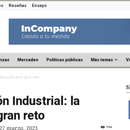
es
Reseñas
Ensayo
nzas
Mercadeo
Políticas públicas
Más temas
V
educación es el gran reto
S
n Industrial: la
gran reto
27 marzo, 2023
9244