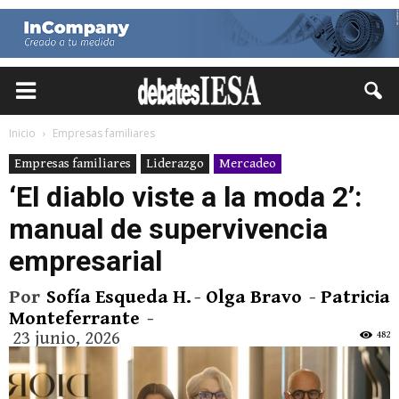
Inicio
Empresas familiares
Empresas familiares
Liderazgo
Mercadeo
‘El diablo viste a la moda 2’:
manual de supervivencia
empresarial
Por
Sofía Esqueda H.
-
Olga Bravo
-
Patricia
Monteferrante
-
23 junio, 2026
482