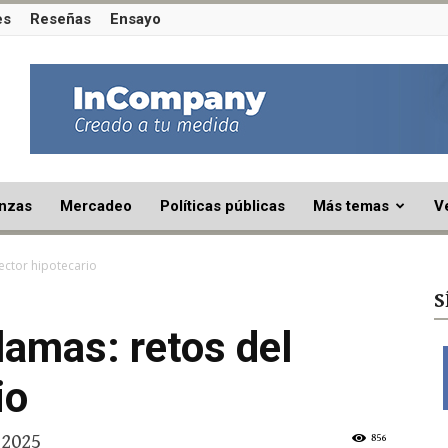
es
Reseñas
Ensayo
nzas
Mercadeo
Políticas públicas
Más temas
V
sector hipotecario
S
lamas: retos del
io
 2025
856