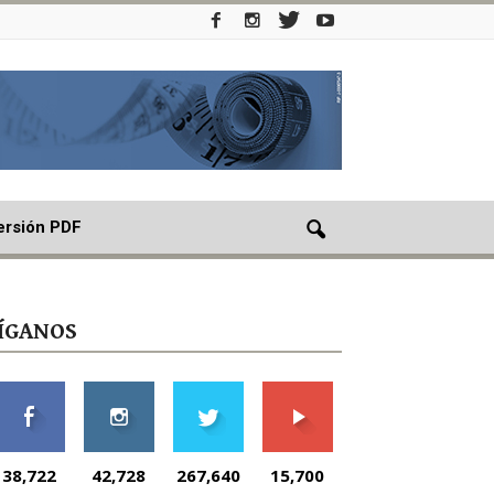
ersión PDF
ÍGANOS
38,722
42,728
267,640
15,700