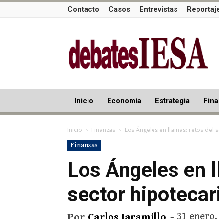
Contacto
Casos
Entrevistas
Reportaj
Inicio
Economía
Estrategia
Fina
Inicio
Finanzas
Los Ángeles en llamas: retos del 
Finanzas
Los Ángeles en l
sector hipotecar
31 enero,
Por
Carlos Jaramillo
-