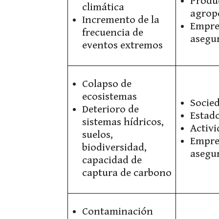
Produ
climática
agrop
Incremento de la
Empre
frecuencia de
asegu
eventos extremos
Colapso de
ecosistemas
Socie
Deterioro de
Estad
sistemas hídricos,
Activ
suelos,
Empre
biodiversidad,
asegu
capacidad de
captura de carbono
Contaminación