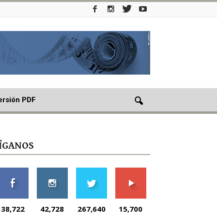
ersión PDF
ÍGANOS
38,722
42,728
267,640
15,700