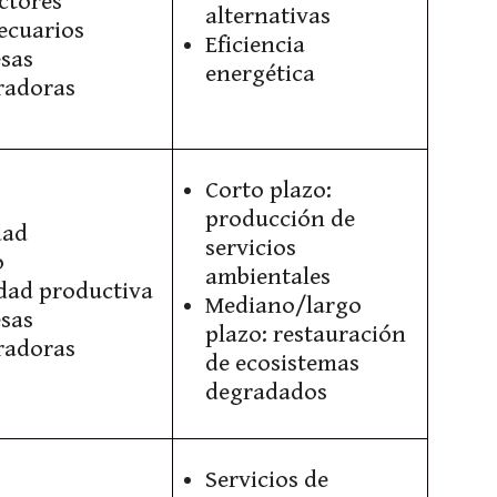
ctores
alternativas
ecuarios
Eficiencia
sas
energética
radoras
Corto plazo:
producción de
dad
servicios
o
ambientales
idad productiva
Mediano/largo
sas
plazo: restauración
radoras
de ecosistemas
degradados
Servicios de