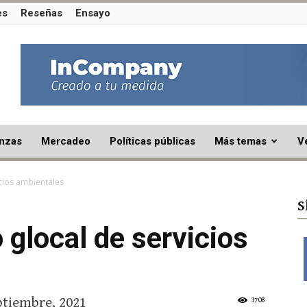
es
Reseñas
Ensayo
nzas
Mercadeo
Políticas públicas
Más temas
V
cios ambientales
S
glocal de servicios
ptiembre, 2021
3708