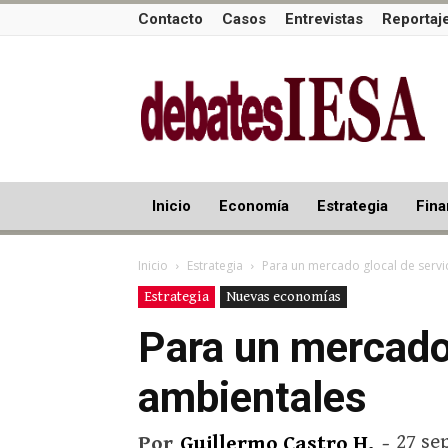
Contacto
Casos
Entrevistas
Reportaj
Inicio
Economía
Estrategia
Fina
Inicio
Estrategia
Para un mercado glocal de servi
Estrategia
Nuevas economías
Para un mercado 
ambientales
27 se
Por
Guillermo Castro H.
-