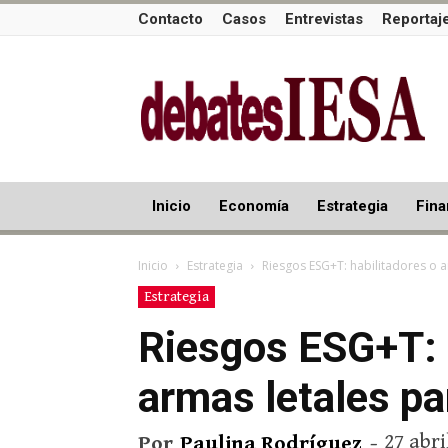
Contacto
Casos
Entrevistas
Reportaj
Inicio
Economía
Estrategia
Fina
Inicio
Estrategia
Riesgos ESG+T: habilitadores o a
Estrategia
Riesgos ESG+T: 
armas letales pa
27 abri
Por
Paulina Rodríguez
-