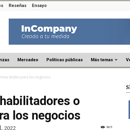
es
Reseñas
Ensayo
nzas
Mercadeo
Políticas públicas
Más temas
V
rmas letales para los negocios
S
habilitadores o
ra los negocios
l, 2022
2673