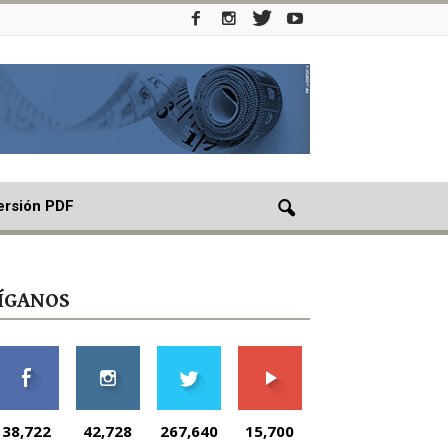
ersión PDF
ÍGANOS
38,722
42,728
267,640
15,700