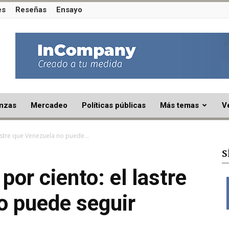
es
Reseñas
Ensayo
nzas
Mercadeo
Políticas públicas
Más temas
V
astre que Venezuela no puede...
S
por ciento: el lastre
o puede seguir