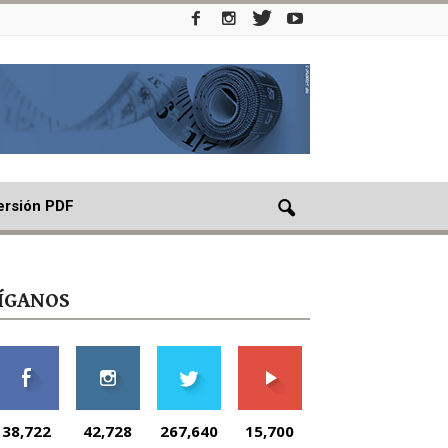
ersión PDF
ÍGANOS
38,722
42,728
267,640
15,700