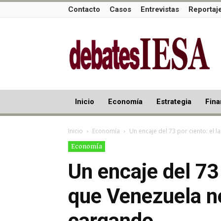
Contacto
Casos
Entrevistas
Reportaj
Inicio
Economía
Estrategia
Fina
Inicio
Economía
Un encaje del 73 por ciento: el l
Economía
Un encaje del 73 
que Venezuela n
cargando