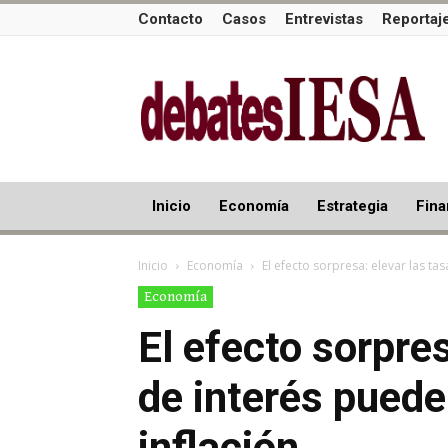
Contacto
Casos
Entrevistas
Reportaj
Inicio
Economía
Estrategia
Fina
Inicio
Economía
El efecto sorpresa: elevar las ta
Economía
El efecto sorpres
de interés puede
inflación