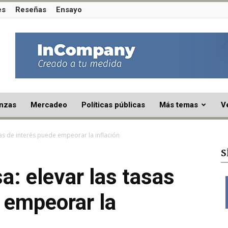
es
Reseñas
Ensayo
nzas
Mercadeo
Políticas públicas
Más temas
V
sas de interés puede empeorar la inflación
S
a: elevar las tasas
 empeorar la