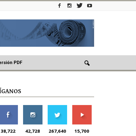
ersión PDF
ÍGANOS
38,722
42,728
267,640
15,700