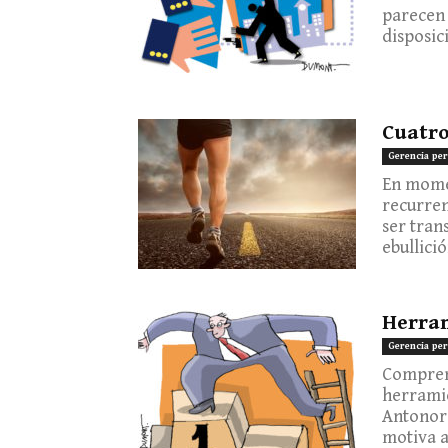
parecen 
disposici
Cuatro
Gerencia per
En mome
recurren
ser tran
ebullició
Herram
Gerencia per
Comprend
herrami
Antonors
motiva a 