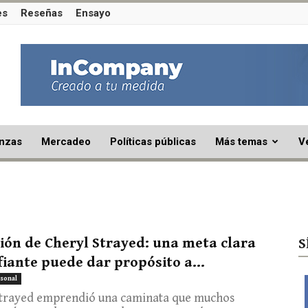
es
Reseñas
Ensayo
nzas
Mercadeo
Políticas públicas
Más temas
V
ción de Cheryl Strayed: una meta clara
S
fiante puede dar propósito a...
sonal
Strayed emprendió una caminata que muchos