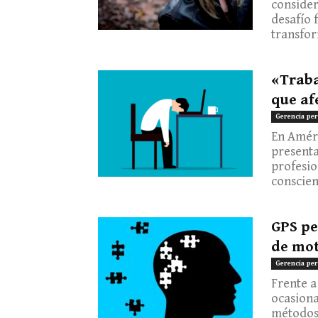
consider
desafío 
transfor
«Traba
que af
Gerencia per
En Améri
present
profesi
conscient
GPS pe
de mot
Gerencia per
Frente a
ocasiona
métodos 