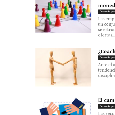
mone
Gerencia per
Las empr
un conju
se estru
ofertas..
¿Coach
Gerencia per
Ante el 
tendenci
disciplin
El cam
Gerencia per
Las rec