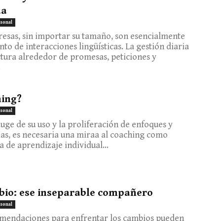
da
sonal
esas, sin importar su tamaño, son esencialmente
nto de interacciones lingüísticas. La gestión diaria
ctura alrededor de promesas, peticiones y
.
ing?
sonal
auge de su uso y la proliferación de enfoques y
as, es necesaria una miraa al coaching como
a de aprendizaje individual...
bio: ese inseparable compañero
sonal
omendaciones para enfrentar los cambios pueden