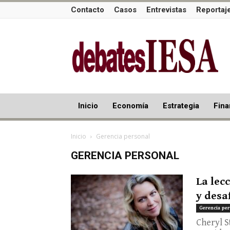
Contacto
Casos
Entrevistas
Reportaj
Inicio
Economía
Estrategia
Fina
Inicio
Gerencia personal
GERENCIA PERSONAL
La lec
y desa
Gerencia per
Cheryl 