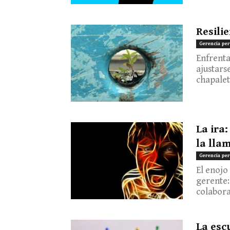
Resili
Gerencia per
Enfrenta
ajustars
chapaleta
La ira
la lla
Gerencia per
El enojo
gerente:
colabora
La esc